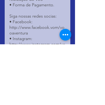
• Forma de Pagamento.
Siga nossas redes socias:
• Facebook:
http://www.facebook.vom/vo
oaventura
• Instagram:
http://www.instagram.com/vo
oaventura
VÍDEOS
• YouTube Canal Voo
Aventura de Parapente:
https://www.youtube.com/Vo
oAventura
DICAS ÚTEIS
• Após ter o Voo de
ParaPente agendado, no dia