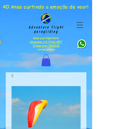
40 Anos curtindo a emoção de voar!
Adventure Flight
paragliding
Book your flight here!
WhatsApp:
(13) 97406-8877
Flights from R$400.00
Limited places