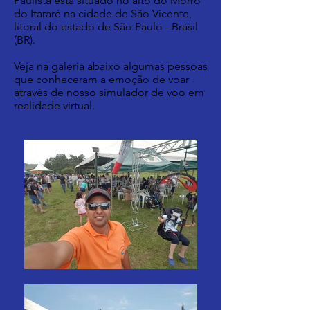
Paulista esta situado no alto do Morro
do Itararé na cidade de São Vicente,
litoral do estado de São Paulo - Brasil
(BR).
Veja na galeria abaixo algumas pessoas
que conheceram a emoção de voar
através de nosso simulador de voo em
realidade virtual.