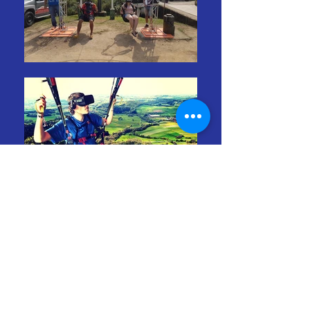
Demais! Sensacional!
É muito real!
Quero voar de verdade!
Essas são algumas das palavras e reações
de quem passou pela incrível experiência
do voo em realidade virtual, certamente