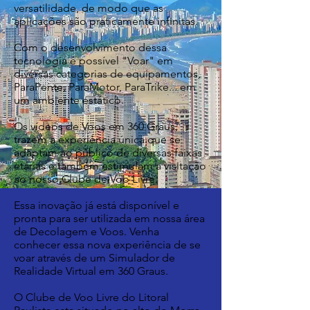
versatilidade, de modo que as
aplicações são praticamente infinitas.
Com o desenvolvimento dessa
tecnologia é possível "Voar" em
diversas categorias de equipamentos,
ParaPente, ParaMotor, ParaTrike... em
um ambiente estático.
Os vídeos de Voos em 360 Graus,
trazem a experiência única que se
adaptam ao público de diversas faixas
etárias e também estimulam a visitação
ao nosso Clube de Voo Livre.
Essa inovação já está disponível e
pronta para ser utilizada em nossa área
de Decolagem e Voos. Venha
conhecer essa nova experiência de se
voar através de um Simulador de
Realidade Virtual em 360 Graus.
O Clube de Voo Livre do Litoral