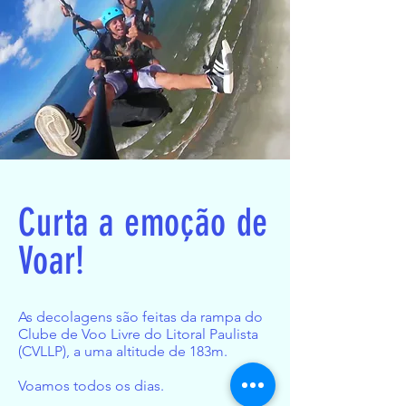
Curta a emoção de
Voar!
As decolagens são feitas da rampa do
Clube de Voo Livre do Litoral Paulista
(CVLLP), a uma altitude de 183m.
Voamos todos os dias.