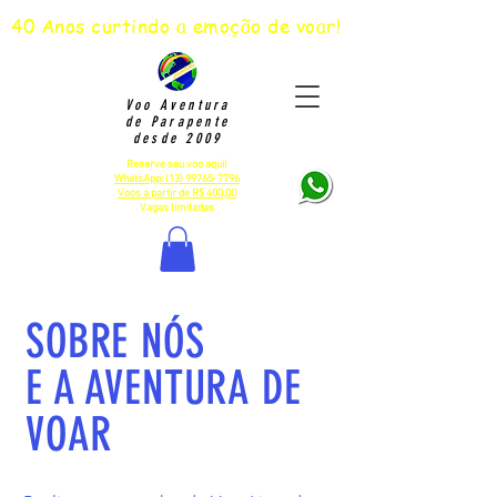
40 Anos curtindo a emoção de voar!
Voo Aventura
de Parapente
desde 2009
Reserve seu voo aqui!
WhatsApp: (13) 99765-7796
Voos a partir de R$ 400,00
Vagas limitadas
SOBRE NÓS
E A AVENTURA DE
VOAR