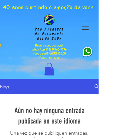
40 Anos curtindo a emoção de voar!
Voo Aventura
de Parapente
desde 2009
Reserve seu voo aqui!
WhatsApp: (13) 99765-7796
Voos a partir de R$ 400,00
Vagas limitadas
Blog
Aún no hay ninguna entrada
publicada en este idioma
Una vez que se publiquen entradas,